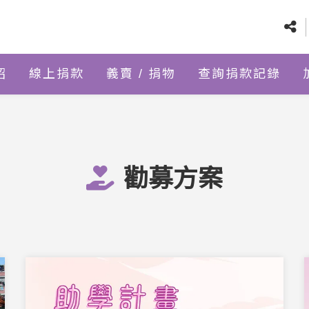
紹
線上捐款
義賣 / 捐物
查詢捐款記錄
勸募方案