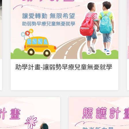
助學計畫-讓弱勢早療兒童無憂就學