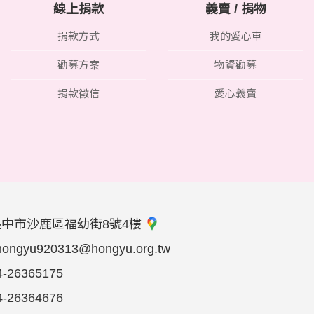
線上捐款
義賣 / 捐物
捐款方式
我的愛心車
勸募方案
物資勸募
捐款徵信
愛心義賣
臺中市沙鹿區福幼街8號4樓
hongyu920313@hongyu.org.tw
4-26365175
4-26364676