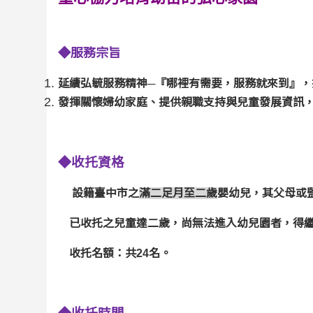
◆服務宗旨
延續弘毓服務精神─『哪裡有需要，服務就來到』，
發揮關懷婦幼家庭、提供親職支持與兒童發展資訊
◆收托資格
設籍臺中市之
滿二足月至二歲
嬰幼兒，其父母或
已收托之兒童達二歲，尚無法進入幼兒園者，得繼
收托名額：共24名。