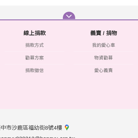
線上捐款
義賣 / 捐物
捐款方式
我的愛心車
勸募方案
物資勸募
捐款徵信
愛心義賣
臺中市沙鹿區福幼街8號4樓