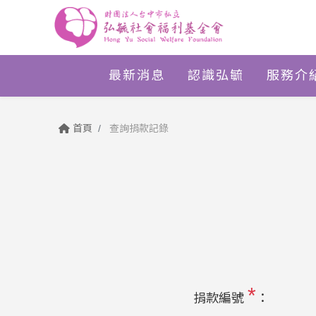
最新消息
認識弘毓
服務介
首頁
查詢捐款記錄
*
捐款編號
：