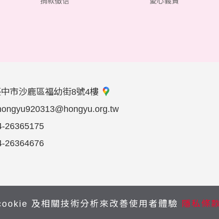
捐款徵信
愛心義賣
臺中市沙鹿區福幼街8號4樓
hongyu920313@hongyu.org.tw
4-26365175
4-26364676
cookie 及相關技術分析來改善使用者體驗
隱私條