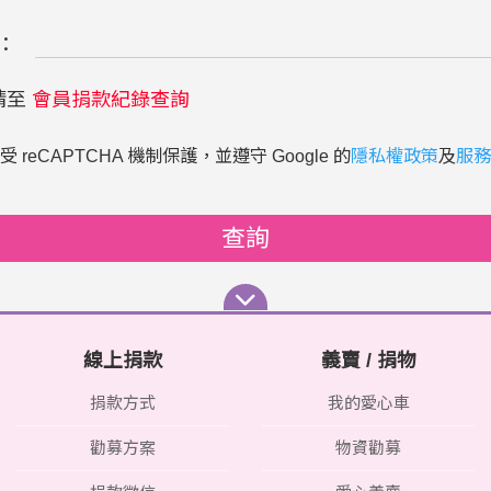
：
請至
會員捐款紀錄查詢
 reCAPTCHA 機制保護，並遵守 Google 的
隱私權政策
及
服務
查詢
線上捐款
義賣 / 捐物
捐款方式
我的愛心車
勸募方案
物資勸募