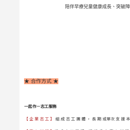
陪伴早療兒童健康成長、突破障
★ 合作方式 ★
一起作－志工服務
【 企 業 志 工 】
組 成 志 工 團 體 ， 長 期 或單次 支 援 本