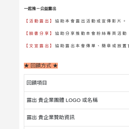
一起推－公益露出
【 活 動 露 出 】
協 助 本 會 露 出 活 動 或 宣 傳 影 片 。
【 臉 書 分 享 】
協 助 分 享 推 動 本 會 粉 絲 專 頁 活 動 
【 文 宣 露 出 】
協 助 露 出 本 會 傳 單 、 簡 章 或 放 置 
★ 回饋方式 ★
回饋項目
露出 貴企業團體 LOGO 或名稱
露出 貴企業贊助資訊