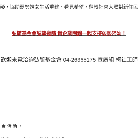
礙，協助弱勢婦女生活重建、看見希望，翻轉社會大眾對新住民
弘毓基金會誠摯邀請 貴企業團體一起支持弱勢婦幼！
歡迎來電洽詢弘毓基金會 04-26365175 宣廣組 柯社工師
 會 活 動 。