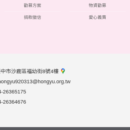
勸募方案
物資勸募
捐款徵信
愛心義賣
臺中市沙鹿區福幼街8號4樓
hongyu920313@hongyu.org.tw
4-26365175
4-26364676