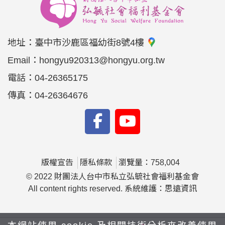
04-25770711、傳真：04-25770711 ♡♡♡弘毓基
金會，邀請您共同支持遲緩兒的早期療育♡♡♡ 官
方網站線上捐款
地址：
臺中市沙鹿區福幼街8號4樓
https://hongyu.eoffering.org.tw/conte... 街口支付捐
款 https://www.jkopay.com/download_app.html 手
Email：
hongyu920313@hongyu.org.tw
機下載街口支付APP→前往公益捐款→公益團體→
電話：
04-26365175
弘毓社會福利基金會 PChome國際連愛心捐款
https://www.interpay.com.tw/donate 智邦公益網
傳真：
04-26364676
https://reurl.cc/ar81N7
版權宣告
隱私條款
瀏覽量：758,004
© 2022 財團法人台中市私立弘毓社會福利基金會
All content rights reserved. 系統維護：思遠資訊