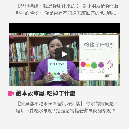
【爸爸媽媽，我是從哪裡來的 】 當小朋友問你他從
哪裡的時候， 你是否有不知道怎麼回答的念頭呢?
宜娣老師要用故事書來告訴全家人「原來我們很
像」 弘毓繪本故事
屋 https://youtu.be/dyBWDjSOMJs 陪你打造美好的
親子時光～ 「弘毓基金會茄寶工作坊」於2020年為
偏鄉及資源不足的早療家庭打造『線上繪本故事
屋』~ ★影片播出時間【每月二、四周/周一/晚上六
點】千萬不要錯過!!!★ 在疫情嚴峻的時刻，希望家
長們不要停下療育的腳步，帶著孩子一起閱讀繪
本，用更有趣的說故事方式及體驗活動拉近親子關
係。 孩子的早期療育陪伴，可以更簡單，讓弘毓陪
著您與孩子一起成長。 #弘毓基金會 #茄寶工作坊 #
繪本故事屋-吃掉了什麼
繪本故事屋 #早期療育 #發展遲緩兒童 茄寶工作坊
結合醫療及特教專業師資，提供0-6歲發展遲緩或身
【寶貝都不吃水果?! 爸媽好煩惱】 你家的寶貝是不
心障礙兒童到宅服務、時段療育、親子團課、認知
是都不愛吃水果呢? 還是常常指著蘋果說鳳梨呢?!
訓練、生活自理訓練、親職諮詢、玩具圖書室等服
雅慧老師告訴你：繪本也可以讓小朋友對水果有興
務。 ↓↓↓茄寶工作坊，哪裡找↓↓↓ 【龍井療育據點】
趣~ 弘毓繪本故事屋：