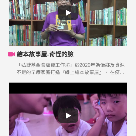
繪本故事屋-奇怪的臉
「弘毓基金會茄寶工作坊」於2020年為偏鄉及資源
不足的早療家庭打造『線上繪本故事屋』， 在疫情
嚴峻的時刻，希望家長們不要停下療育的腳步，帶
著孩子一起閱讀繪本，用更有趣的說故事方式及體
驗活動拉近親子關係。 孩子的早期療育陪伴，可以
更簡單，讓弘毓陪著您與孩子一起成長。 #弘毓基
金會 #茄寶工作坊 #繪本故事屋 #早期療育 #發展遲
緩兒童 茄寶工作坊結合醫療及特教專業師資，提供
0-6歲發展遲緩或身心障礙兒童到宅服務、時段療
育、親子團課、認知訓練、生活自理訓練、親職諮