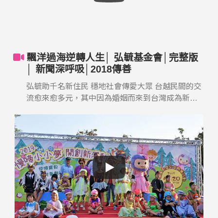
飄洋過海逆轉人生│ 弘毓基金會│完整版
│ 新聞深呼吸│2018傳善
弘毓助千名新住民 穩地社會傳愛大眾 台越民間的交
流愈來愈多元，其中因為婚姻而來到台灣成為新住
民的，已經有十萬多人，很多越南新住民被賦予傳
宗接代的任務，對生活適應卻有很大的困難，還好
有弘毓基金會，15年來幫助了四千多個新住民，教
他們在台灣的生活、也給她們內心安定。其中這位
玉芳，還奮發向上唸到碩士、考取通譯，現在更幫
忙關照其他的新住民姊妹，一起提升在台灣的生活
品質。