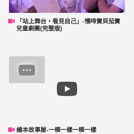
詢、玩具圖書室等服務。 ➤了解弘毓服務：
https://hongyu.eoffering.org.tw/ ➤第一手愛心訊息：
https://www.facebook.com/hongyu920313/
「站上舞台，看見自己」-慢啼寶貝茄寶
♡♡♡弘毓基金會，邀請您共同支持遲緩兒的早期
兒童劇團(完整版)
療育♡♡♡ 官方網站線上捐款
https://hongyu.eoffering.org.tw/conte... 街口支付捐
款 https://www.jkopay.com/download_app.html 手
機下載街口支付APP→前往公益捐款→公益團體→
弘毓社會福利基金會 PChome國際連愛心捐款
https://www.interpay.com.tw/donate 智邦公益網
https://reurl.cc/xZaKmV
繪本故事屋-一模一樣一模一樣