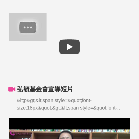
弘毓基金會宣導短片
&lt;p&gt;&lt;span style=&quot;font-
size:18px&quot;&gt;&lt;span style=&quot;font-
family:courier new,courier,monospace&quot;&gt;弘
毓16年服務&lt;/span&gt;&lt;/span&gt;&lt;/p&gt;