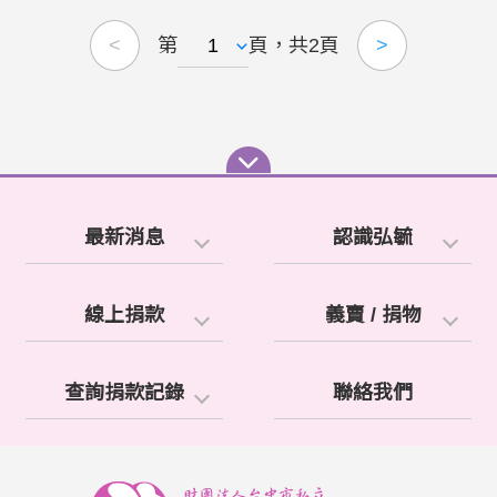
地址：43491臺中市龍井區沙田路六段207號 電話：
https://youtu.be/0sh6MzLf3d4 陪你打造美好的親子
04-26362362、傳真：04-26362362 【豐原療育據
時光～ 「弘毓基金會茄寶工作坊」於2020年為偏鄉
第
頁，共2頁
<
>
點】 地址：42054臺中市豐原區成功路598號 電
及資源不足的早療家庭打造『線上繪本故事屋』~
話：04-25249313、傳真：04-25291790 【東勢療
★影片播出時間【每月二、四周/周一/晚上六點】千
育據點】 地址：42344臺中市東勢區東崎路五段405
萬不要錯過!!!★ 在疫情嚴峻的時刻，希望家長們不
號 電話：04-25770711、傳真：04-25770711
要停下療育的腳步，帶著孩子一起閱讀繪本，用更
♡♡♡弘毓基金會，邀請您共同支持遲緩兒的早期
有趣的說故事方式及體驗活動拉近親子關係。 孩子
療育♡♡♡ 官方網站線上捐款
的早期療育陪伴，可以更簡單，讓弘毓陪著您與孩
https://hongyu.eoffering.org.tw/contents/project 街口
子一起成長。 #弘毓基金會 #茄寶工作坊 #繪本故事
最新消息
認識弘毓
支付捐款
屋 #早期療育 #發展遲緩兒童 茄寶工作坊結合醫療
https://www.jkopay.com/download_app.html 手機下
及特教專業師資，提供0-6歲發展遲緩或身心障礙兒
載街口支付APP→前往公益捐款→公益團體→弘毓
童到宅服務、時段療育、親子團課、認知訓練、生
線上捐款
義賣 / 捐物
社會福利基金會 PChome國際連愛心捐款
活自理訓練、親職諮詢、玩具圖書室等服務。 ↓↓↓茄
https://www.interpay.com.tw/donate 智邦公益網
寶工作坊，哪裡找↓↓↓ 【龍井療育據點】 地址：
https://reurl.cc/ar81N7
43491臺中市龍井區沙田路六段207號 電話：04-
查詢捐款記錄
聯絡我們
26362362、傳真：04-26362362 【豐原療育據點】
地址：42054臺中市豐原區成功路598號 電話：04-
25249313、傳真：04-25291790 【東勢療育據點】
地址：42344臺中市東勢區東崎路五段405號 電話：