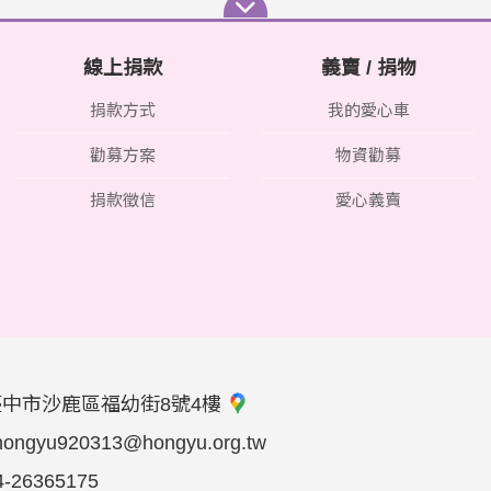
線上捐款
義賣 / 捐物
捐款方式
我的愛心車
勸募方案
物資勸募
捐款徵信
愛心義賣
臺中市沙鹿區福幼街8號4樓
hongyu920313@hongyu.org.tw
4-26365175