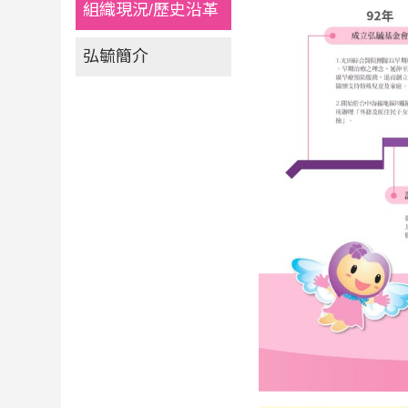
組織現況/歷史沿革
弘毓簡介