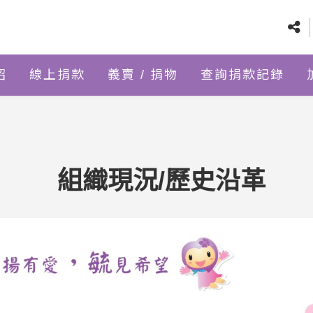
紹
線上捐款
義賣 / 捐物
查詢捐款記錄
組織現況/歷史沿革