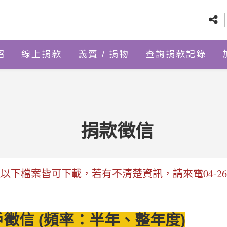
紹
線上捐款
義賣 / 捐物
查詢捐款記錄
捐款徵信
以下檔案皆可下載，若有不清楚資訊，請來電04-2636
戶徵信 (頻率：半年、整年度)