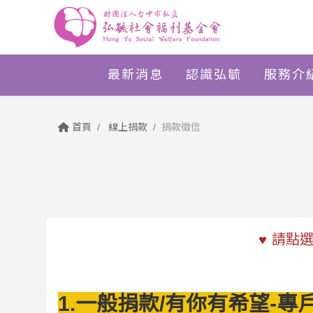
最新消息
認識弘毓
服務介
首頁
線上捐款
捐款徵信
♥ 請點
選
1.一般捐款/有你有希望-專