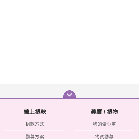
線上捐款
義賣 / 捐物
捐款方式
我的愛心車
勸募方案
物資勸募