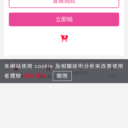
會員捐款
立即捐
本網站使用 cookie 及相關技術分析來改善使用
社群分享
擁抱計畫-助弱勢婦女走出生活困境
回列表
助學計畫-讓弱勢早療兒童無憂就學
者體驗
隱私條款
關閉
我要捐款
愛心車
0
TOP
最新消息
認識弘毓