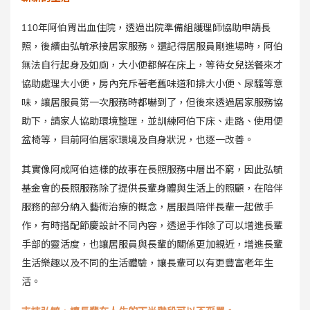
110年阿伯胃出血住院，透過出院準備組護理師協助申請長
照，後續由弘毓承接居家服務。還記得居服員剛進場時，阿伯
無法自行起身及如廁，大小便都解在床上，等待女兒送餐來才
協助處理大小便，房內充斥著老舊味道和排大小便、尿騷等意
味，讓居服員第一次服務時都嚇到了，但後來透過居家服務協
助下，請家人協助環境整理，並訓練阿伯下床、走路、使用便
盆椅等，目前阿伯居家環境及自身狀況，也逐一改善。
其實像阿成阿伯這樣的故事在長照服務中層出不窮，因此弘毓
基金會的長照服務除了提供長輩身體與生活上的照顧，在陪伴
服務的部分納入藝術治療的概念，居服員陪伴長輩一起做手
作，有時搭配節慶設計不同內容，透過手作除了可以增進長輩
手部的靈活度，也讓居服員與長輩的關係更加親近，增進長輩
生活樂趣以及不同的生活體驗，讓長輩可以有更豐富老年生
活。