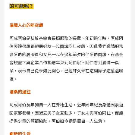
的可能呢？
溫暖人心的年夜飯
阿成阿伯是弘毓基金會長照服務的長輩，年初過年時，阿成阿
伯表達很想跟親朋好友一起圍爐吃年夜飯，因此我們邀請服務
過阿伯的居服員和女兒一起在過年前夕陪伴阿伯圍爐，在基金
會規畫下與企業合作捐贈年菜到阿伯家。阿伯看到滿滿一桌
菜，表示自己從未如此開心，已經許久未在這間房子這麼溫暖
過。
滄桑的過往
阿成阿伯長年獨自一人在外地生活，近年因年紀及身體因素返
回家鄉養老，因過去與子女互動少，子女未與阿伯同住，僅能
提供少量的照顧協助，阿伯如今還是獨自一人生活。
嶄新的生活