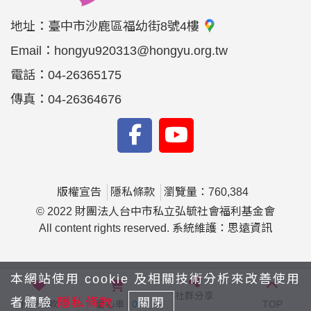
地址：
臺中市沙鹿區福幼街8號4樓
Email：
hongyu920313@hongyu.org.tw
電話：
04-26365175
傳真：
04-26364676
版權宣告
隱私條款
瀏覽量：760,384
© 2022 財團法人台中市私立弘毓社會福利基金會
All content rights reserved. 系統維護：思遠資訊
本網站使用 cookie 及相關技術分析來改善使用
社群分享
者體驗
隱私條款
關閉
我要捐款
愛心車
0
TOP