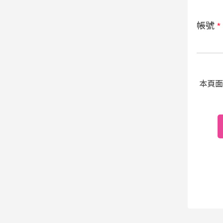
帳號
*
本頁面受