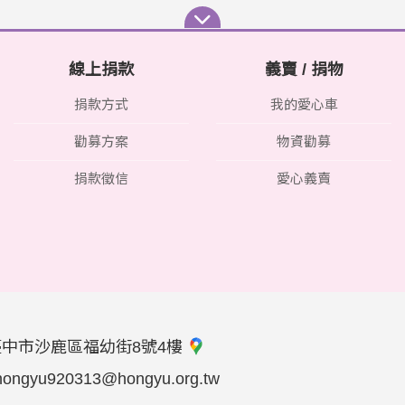
線上捐款
義賣 / 捐物
捐款方式
我的愛心車
勸募方案
物資勸募
捐款徵信
愛心義賣
臺中市沙鹿區福幼街8號4樓
hongyu920313@hongyu.org.tw