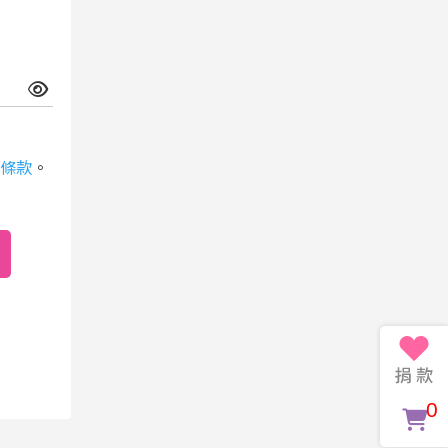
條款
。
0